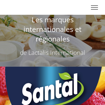
Skip
to
content
Les marques
internationales et
régionales
de Lactalis International