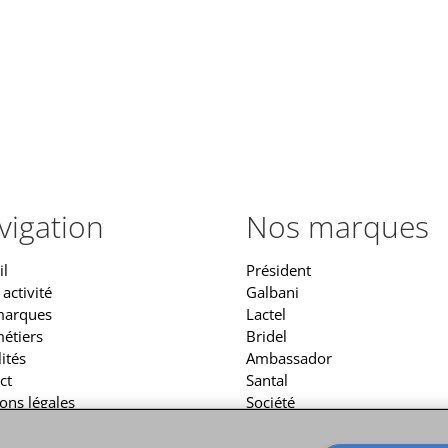
vigation
Nos marques
il
Président
activité
Galbani
marques
Lactel
étiers
Bridel
ités
Ambassador
ct
Santal
ons légales
Société
ique de gestion des cookies
Seriously
ique de données personnelles
Pauls