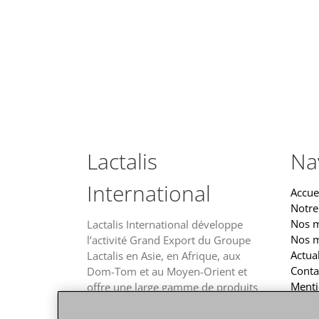
Lactalis
Na
International
Accue
Notre 
Nos 
Lactalis International développe
Nos m
l’activité Grand Export du Groupe
Actual
Lactalis en Asie, en Afrique, aux
Conta
Dom-Tom et au Moyen-Orient et
Menti
offre une large gamme de produits
Polit
laitiers pour les réseaux Retail et
Polit
Food Service.