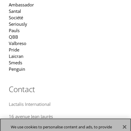
Ambassador
Santal
Société
Seriously
Pauls
QBB
Valbreso
Pride
Laicran
Smeds
Penguin
Contact
Lactalis International
16 avenue Jean Jaurès
94607 Choisy-le-Roi
We use cookies to personalise content and ads, to provide
France