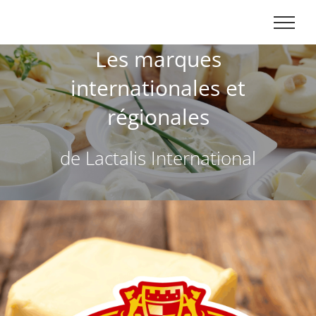
Skip
to
content
Les marques
internationales et
régionales
de Lactalis International